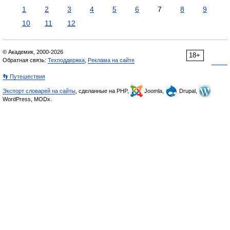
1
2
3
4
5
6
7
8
9
10
11
12
© Академик, 2000-2026
18+
Обратная связь:
Техподдержка
,
Реклама на сайте
👣 Путешествия
Экспорт словарей на сайты
, сделанные на PHP,
Joomla,
Drupal,
WordPress, MODx.