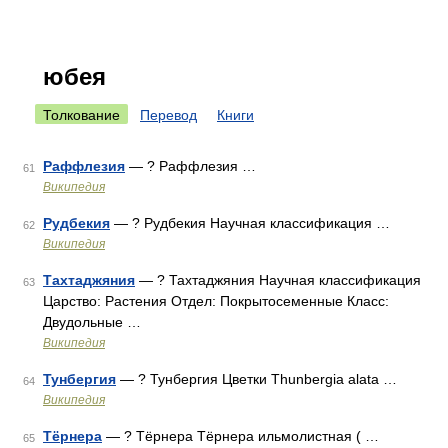
юбея
Толкование
Перевод
Книги
Раффлезия
— ? Раффлезия …
61
Википедия
Рудбекия
— ? Рудбекия Научная классификация …
62
Википедия
Тахтаджяния
— ? Тахтаджяния Научная классификация
63
Царство: Растения Отдел: Покрытосеменные Класс:
Двудольные …
Википедия
Тунбергия
— ? Тунбергия Цветки Thunbergia alata …
64
Википедия
Тёрнера
— ? Тёрнера Тёрнера ильмолистная ( …
65