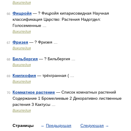
Википедия
Фицройя
— ? Фицройя кипарисовидная Научная
66
классификация Царство: Растения Надотдел:
Голосеменные …
Википедия
Фризея
— ? Фризея …
67
Википедия
Бильбергия
— ? Бильбергия …
68
Википедия
Книпхофия
— трёхгранная ( …
69
Википедия
Комнатное растение
— Список комнатных растений
70
Содержание 1 Бромелиевые 2 Декоративно лиственные
растения 3 Кактусы …
Википедия
Страницы
←
Предыдущая
Следующая
→